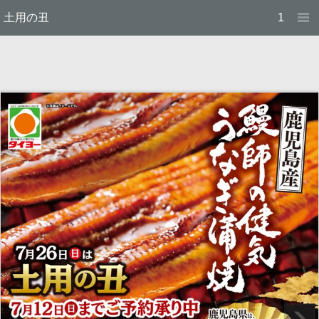
土用の丑
1