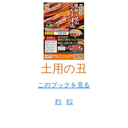
土用の丑
このブックを見る
P1
P2